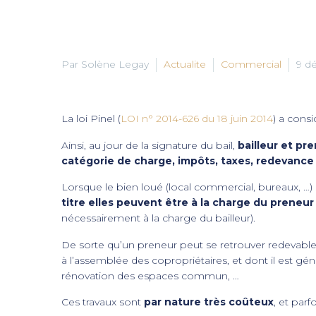
Par Solène Legay
Actualite
Commercial
9 d
La loi Pinel (
LOI n° 2014-626 du 18 juin 2014
) a cons
Ainsi, au jour de la signature du bail,
bailleur et pre
catégorie de charge, impôts, taxes, redevance
Lorsque le bien loué (local commercial, bureaux, …)
titre elles peuvent être à la charge du preneur
nécessairement à la charge du bailleur).
De sorte qu’un preneur peut se retrouver redevable d
à l’assemblée des copropriétaires, et dont il est g
rénovation des espaces commun, …
Ces travaux sont
par nature très coûteux
, et parf