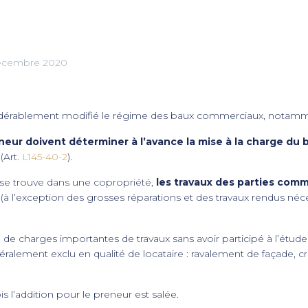
écembre 2020
idérablement modifié le régime des baux commerciaux, notammen
neur doivent déterminer à l’avance la mise à la charge du b
(Art.
L145-40-2
).
 se trouve dans une copropriété,
les travaux des parties comm
(à l’exception des grosses réparations et des travaux rendus néce
e charges importantes de travaux sans avoir participé à l’étude o
énéralement exclu en qualité de locataire : ravalement de façade
ois l’addition pour le preneur est salée.