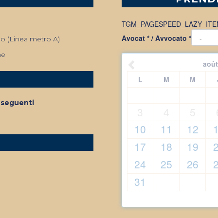
TGM_PAGESPEED_LAZY_ITE
Avocat * / Avvocato *
o (Linea metro A)
he
août
L
M
M
i seguenti
3
4
5
10
11
12
17
18
19
24
25
26
31