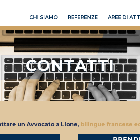
CHI SIAMO
REFERENZE
AREE DI ATT
CONTATTI
attare un Avvocato a Lione,
bilingue francese ed
PREND