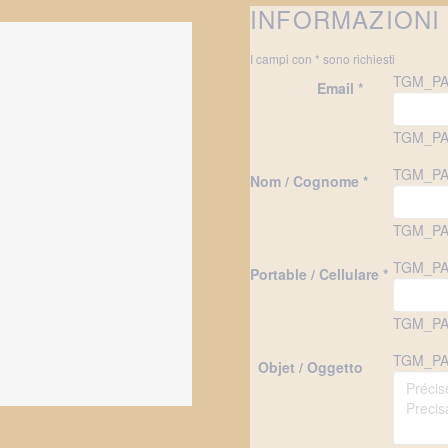
INFORMAZIONI
I campi con * sono richiesti
TGM_PA
Email *
TGM_PA
TGM_PA
Nom / Cognome *
TGM_PA
TGM_PA
Portable / Cellulare *
TGM_PA
TGM_PA
Objet / Oggetto