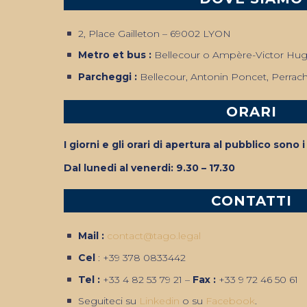
2, Place Gailleton – 69002 LYON
Metro et bus :
Bellecour o Ampère-Victor Hug
Parcheggi :
Bellecour, Antonin Poncet, Perrac
ORARI
I giorni e gli orari di apertura al pubblico sono 
Dal lunedi al venerdi: 9.30 – 17.30
CONTATTI
Mail :
contact@tago.legal
Cel
: ‭+39 378 0833442‬
Tel :
+33 4 82 53 79 21 –
Fax :
+33 9 72 46 50 61
Seguiteci su
Linkedin
o su
Facebook
.